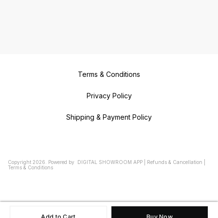
Terms & Conditions
Privacy Policy
Shipping & Payment Policy
Copyright
2026
.
Powered
by
DIGITAL SHOWROOM
APP
|
Refunds & Cancellation
|
Terms & Conditions
Add to Cart
Buy Now