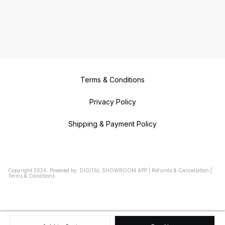
Terms & Conditions
Privacy Policy
Shipping & Payment Policy
Copyright
2026
.
Powered
by
DIGITAL SHOWROOM
APP
|
Refunds & Cancellation
|
Terms & Conditions