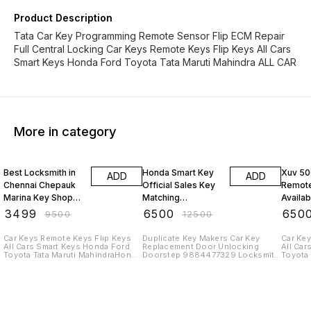
Product Description
Tata Car Key Programming Remote Sensor Flip ECM Repair
Full Central Locking Car Keys Remote Keys Flip Keys All Cars
Smart Keys Honda Ford Toyota Tata Maruti Mahindra ALL CAR
More in category
63% OFF
48% OFF
48% O
Best Locksmith in
Honda Smart Key
Xuv 50
ADD
ADD
Chennai Chepauk
Official Sales Key
Remote
Marina Key Shop
Matching
Availab
Toyota Innova
Programming At
Chenna
₹
3499
₹
6500
₹
650
₹
9500
₹
12500
Remote Keys
Chennai Keys
Maker
Makers Taramani
Thorai
Car Keys Remote Keys Flip Keys
Duplicate Key Makers Car Key
Car Key
All Cars Smart Keys Honda Ford
Replacement Door Unlocking
All Car
Key Shop
Toyota Tata Maruti MahindraHonda
Doorstep 9884477329 Locksmith
Toyota 
Smart Key Amaze BRV CRV City
ServiceCar Keys Remote Keys Flip
Mahindr
Civic Elevate Mobilio Jazz WRV
Keys All Cars Smart Keys Honda
for Kia
Car Key Shop Remote Keys
Ford Toyota Tata Maruti
Carniva
MahindraHonda Smart Key Amaze
India P
BRV CRV City Civic Elevate Mobilio
Remote
Jazz WRV Car Key Shop Remote
price 